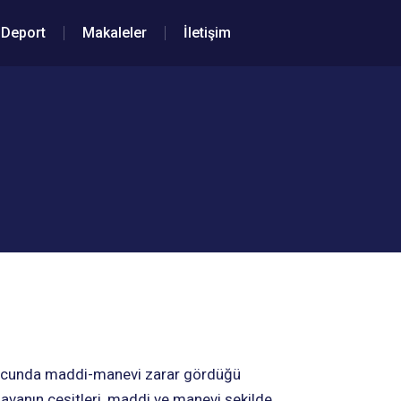
Deport
Makaleler
İletişim
onucunda maddi-manevi zarar gördüğü
davanın çeşitleri, maddi ve manevi şekilde