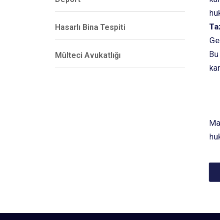
hu
Ta
Hasarlı Bina Tespiti
Ge
Bu
Mülteci Avukatlığı
ka
Ma
hu