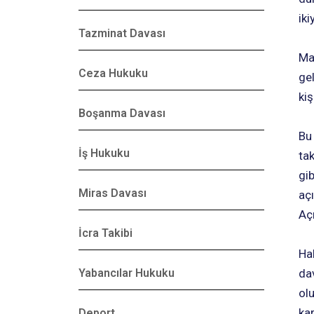
iki
Tazminat Davası
Ma
Ceza Hukuku
ge
kiş
Boşanma Davası
Bu
İş Hukuku
tak
gi
Miras Davası
aç
Aç
İcra Takibi
Ha
Yabancılar Hukuku
dav
ol
ka
Deport