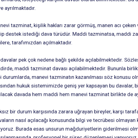
ye ayrılmaktadır.
nevi tazminat, kişilik hakları zarar görmüş, manen acı çeken
lip destek istediği dava türüdür. Maddi tazminatsa, maddi za
ilere, tarafımızdan açılmaktadır.
 davalar pek çok nedene bağlı şekilde açılabilmektedir. Söz
dirde, maddi tazminat davası açılabilmektedir. Bununla birlikt
bi durumlarda, manevi tazminatın kazanılması söz konusu olm
ısından hukuk sistemimizde geniş yer kapsayan bu davalar, bi
ılacak davada hem maddi hem manevi tazminat birlikte de ayrı
ksız bir durum karşısında zarara uğrayan bireyler, karşı tara
aların nasıl açılacağı konusunda bilgi ve tecrübesi olmayan k
uyoruz. Burada esas unsurun mağduriyetlerin giderilmesi olmas
rşılanmasında, profesyonel bir süreç düzenlemesi yapıyoruz